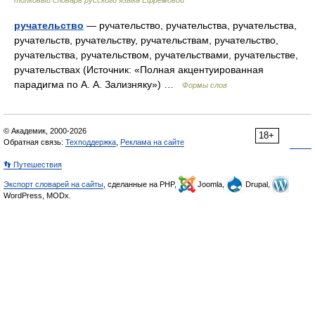
толковый словарь русского языка Ефремовой
ручательство
— ручательство, ручательства, ручательства,
ручательств, ручательству, ручательствам, ручательство,
ручательства, ручательством, ручательствами, ручательстве,
ручательствах (Источник: «Полная акцентуированная
парадигма по А. А. Зализняку») …
Формы слов
© Академик, 2000-2026
18+
Обратная связь:
Техподдержка
,
Реклама на сайте
👣 Путешествия
Экспорт словарей на сайты
, сделанные на PHP,
Joomla,
Drupal,
WordPress, MODx.