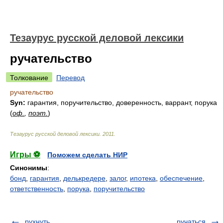
Тезаурус русской деловой лексики
ручательство
Толкование
Перевод
ручательство
Syn:
гарантия, поручительство, доверенность, варрант, порука
(
оф.
,
поэт.
)
Тезаурус русской деловой лексики
.
2011
.
Игры ⚽
Поможем сделать НИР
Синонимы
:
бонд
,
гарантия
,
делькредере
,
залог
,
ипотека
,
обеспечение
,
ответственность
,
порука
,
поручительство
рухнуть
ручаться